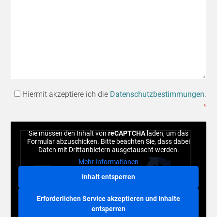
Da
Hiermit akzeptiere ich die
Datenschutzbestimmungen
.
*
*
CAPTCHA
Sie müssen den Inhalt von
reCAPTCHA
laden, um das
Formular abzuschicken. Bitte beachten Sie, dass dabei
Daten mit Drittanbietern ausgetauscht werden.
Mehr Informationen
Inhalt entsperren
Erforderlichen Service akzeptieren und Inhalte
entsperren